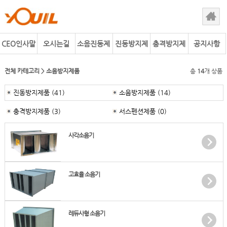
CEO인사말
오시는길
소음진동제
진동방지제
충격방지제
공지사항
어사업
품
품
전체 카테고리
>
소음방지제품
총
14
개 상품
진동방지제품
(41)
소음방지제품
(14)
충격방지제품
(3)
서스펜션제품
(0)
사각소음기
고효율 소음기
레듀사형 소음기