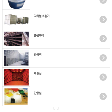
지하철 소음기
흡음루버
방음벽
무향실
잔향실
[ 1 ]