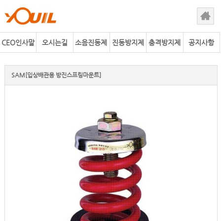
CEO인사말
오시는길
소음진동제
진동방지제
충격방지제
공지사항
어사업
품
품
SAM[입상배관용 방진스프링마운트]