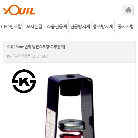
CEO인사말
오시는길
소음진동제
진동방지제
충격방지제
공지사항
어사업
품
품
SH[25mm변위 방진스프링-고무행거]
KS 표시허가제품[KS B 1561]