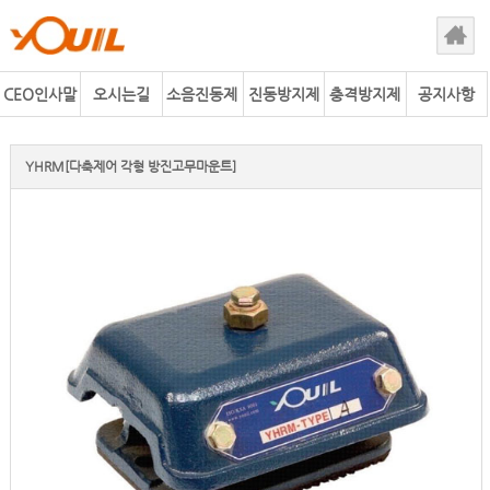
CEO인사말
오시는길
소음진동제
진동방지제
충격방지제
공지사항
어사업
품
품
YHRM[다축제어 각형 방진고무마운트]