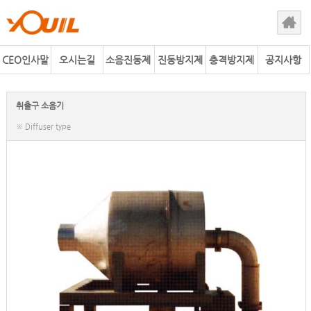
CEO인사말
오시는길
소음진동제
진동방지제
충격방지제
공지사항
어사업
품
품
취출구 소음기
※ Diffuser type