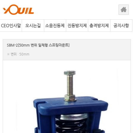
CEO인사말
오시는길
소음진동제
진동방지제
충격방지제
공지사항
어사업
품
품
SBM-2[50mm 변위 일체형 스프링마운트]
※ 변위 : 50mm