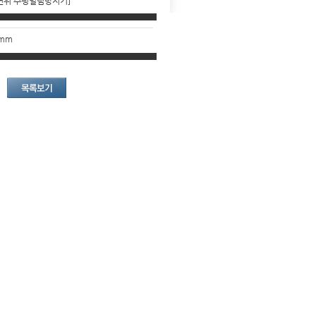
m 변위 수평밀림방지기]
0mm